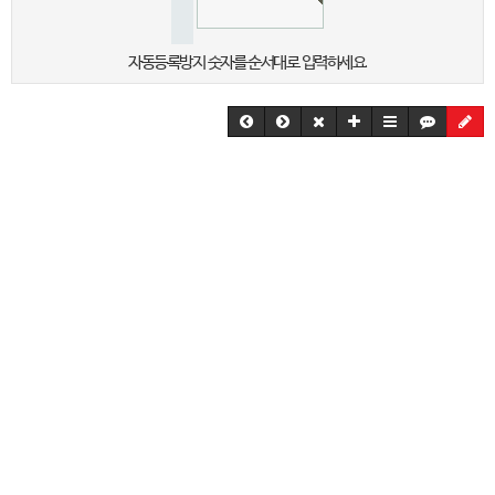
자동등록방지 숫자를 순서대로 입력하세요.
전화걸기
문자상담
문의게시판
온라인견적